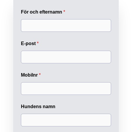
För och efternamn
*
E-post
*
o
Mobilnr
*
c
h
T
o
t
a
Hundens namn
l
t
S
t