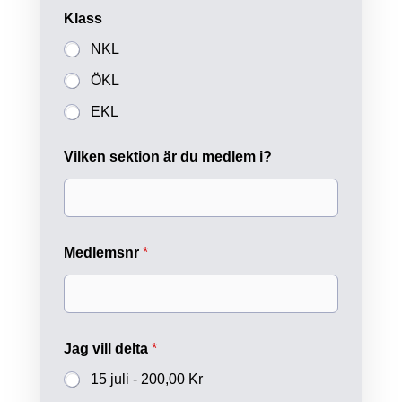
r
i
Klass
p
NKL
e
ÖKL
EKL
Vilken sektion är du medlem i?
Medlemsnr
*
Jag vill delta
*
15 juli -
200,00 Kr