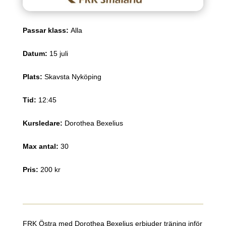
Passar klass
:
Alla
Datum
:
15 juli
Plats
:
Skavsta Nyköping
Tid
:
12:45
Kursledare
:
Dorothea Bexelius
Max antal
:
30
Pris
:
200 kr
FRK Östra med Dorothea Bexelius erbjuder träning inför