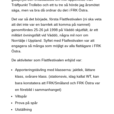
Träffpunkt Trollebo och ett tu tre så hörde jag årsmötet
säga, men va bra då ordnar du det i FRK Östra.
Det var så det började, första Flattfestivalen (ni ska veta
att det inte var en barnlek att komma på namnet)
genomfördes 25-26 juli 1998 på Väddö skjutfält, är ett
militärt övningsfält vid Väddö, några mil norr om
Norrtälje i Uppland. Syftet med Flatfestivalen var att
engagera så många som möjligt av alla flattägare i FRK
Östra.
De aktiviteter som Flattfestivalen erbjöd var:
Apporteringstävling med klasserna: jaktlek, lättare
klass, svårare klass. (stationsvis, idag kallat WT, kan
bara konstatera att FRK/Småland och FRK Östra var
en förebild i sammanhanget)
Viltspår
Prova på spår
Utställning