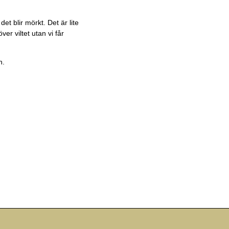
et blir mörkt. Det är lite
er viltet utan vi får
h.