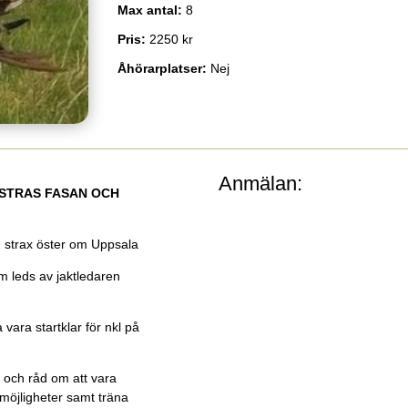
Max antal
:
8
Pris
:
2250 kr
Åhörarplatser
:
Nej
Anmälan
:
STRAS FASAN OCH
 strax öster om Uppsala
m leds av jaktledaren
 vara startklar för nkl på
 och råd om att vara
möjligheter samt träna