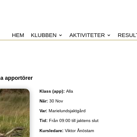
HEM
KLUBBEN
AKTIVITETER
RESUL
na apportörer
Klass (app)
:
Alla
När
:
30 Nov
Var
:
Marielundsjaktgård
Tid
:
Från 09:00 till jaktens slut
Kursledare
:
Viktor Ånöstam