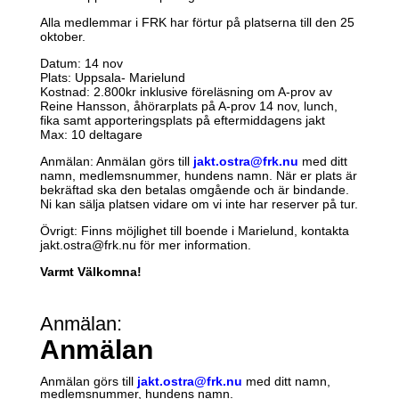
Alla medlemmar i FRK har förtur på platserna till den 25
oktober.
Datum: 14 nov
Plats: Uppsala- Marielund
Kostnad: 2.800kr inklusive föreläsning om A-prov av
Reine Hansson, åhörarplats på A-prov 14 nov, lunch,
fika samt apporteringsplats på eftermiddagens jakt
Max: 10 deltagare
Anmälan: Anmälan görs till
jakt.ostra@frk.nu
med ditt
namn, medlemsnummer, hundens namn. När er plats är
bekräftad ska den betalas omgående och är bindande.
Ni kan sälja platsen vidare om vi inte har reserver på tur.
Övrigt: Finns möjlighet till boende i Marielund, kontakta
jakt.ostra@frk.nu för mer information.
Varmt Välkomna!
Anmälan
:
Anmälan
Anmälan görs till
jakt.ostra@frk.nu
med ditt namn,
medlemsnummer, hundens namn.