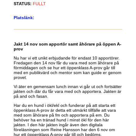
STATUS
:
FULLT
Platslänk
:
Jakt 14 nov som apportör samt åhörare på öppen A-
prov
Nu har vi ett unikt erbjudande för endast 10 apportörer.
Fredagen den 14 nov får du vara med som åhörare på
förmiddagen och se hur ett öppenklass A-prov går till
med en publikvärd och mentor som kan guide er genom
provet.
Vi äter en gemensam lunch innan vi går ut och fortsätter
jakten och där du får vara med och apportera. Jakten är
på and och fasan.
Har du en hund i ökl/ekl och funderar på att starta ett
öppenklass A-prov är detta ett utmärkt tillfälle att vara
med som åhörare på fm och apportera på em. Du
behöver ha en tränad hund i minst ökl för den här
jakten. I den här jakten ingår även den digitala
föreläsningen som Reine Hansson har den 6 nov om
hur ett öppenklass A-prov går till och bedöms.