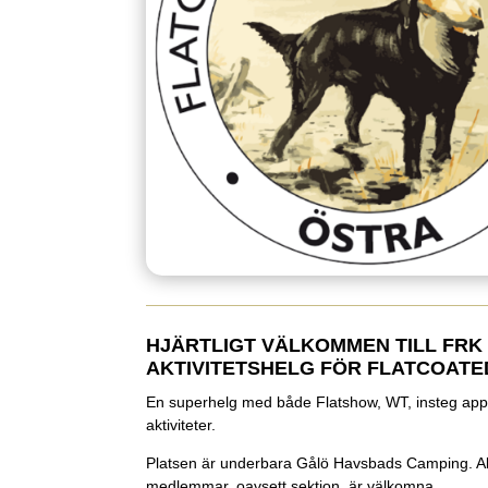
HJÄRTLIGT VÄLKOMMEN TILL FRK
AKTIVITETSHELG FÖR FLATCOATE
En superhelg med både Flatshow, WT, insteg app
aktiviteter.
Platsen är underbara Gålö Havsbads Camping. All
medlemmar, oavsett sektion, är välkomna.