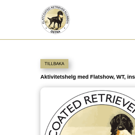
TILLBAKA
Aktivitetshelg med Flatshow, WT, in