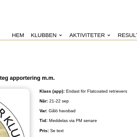
HEM
KLUBBEN
AKTIVITETER
RESUL
steg apportering m.m.
Klass (app)
:
Endast för Flatcoated retrievers
När
:
21-22 sep
Var
:
Gålö havsbad
Tid
:
Meddelas via PM senare
Pris
:
Se text