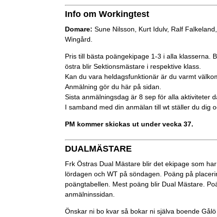
Info om Workingtest
Domare:
Sune Nilsson, Kurt Idulv, Ralf Falkelan
Wingård.
Pris till bästa poängekipage 1-3 i alla klasserna.
östra blir Sektionsmästare i respektive klass.
Kan du vara heldagsfunktionär är du varmt välkom
Anmälning gör du här på sidan.
Sista anmälningsdag är 8 sep för alla aktiviteter 
I samband med din anmälan till wt ställer du dig o
PM kommer skickas ut under vecka 37.
DUALMÄSTARE
Frk Östras Dual Mästare blir det ekipage som har
lördagen och WT på söndagen. Poäng på placerin
poängtabellen. Mest poäng blir Dual Mästare. Poä
anmälninssidan.
Önskar ni bo kvar så bokar ni själva boende Gål