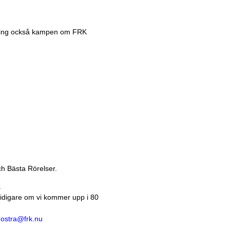
lning också kampen om FRK
h Bästa Rörelser.
.
idigare om vi kommer upp i 80
g.ostra@frk.nu