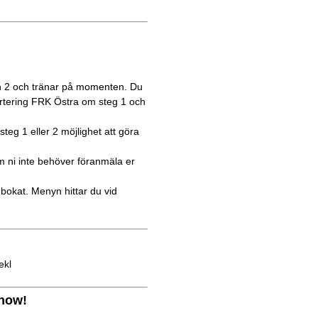
ch 2 och tränar på momenten. Du
rtering FRK Östra om steg 1 och
teg 1 eller 2 möjlighet att göra
m ni inte behöver föranmäla er
bokat. Menyn hittar du vid
ekl
show!