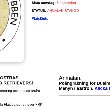
Sista anmdag
:
8 september
STATUS
:
ANMÄLAN STÄNGD
Platslänk
:
Anmälan
:
 ÖSTRAS
D RETRIEVERS!
Poängräkning för Dualm
Menyn i Bistron.
Klicka 
ortering och massa andra
a Flatcoated retriever FRK