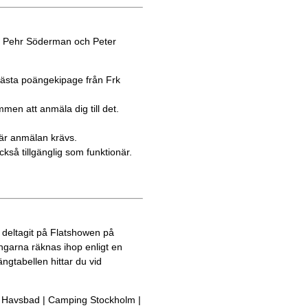
d, Pehr Söderman och Peter
 Bästa poängekipage från Frk
men att anmäla dig till det.
där anmälan krävs.
ckså tillgänglig som funktionär.
 deltagit på Flatshowen på
garna räknas ihop enligt en
ngtabellen hittar du vid
ö Havsbad | Camping Stockholm |