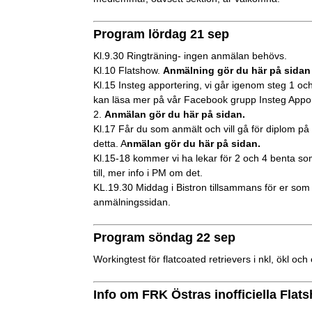
Program lördag 21 sep
Kl.9.30 Ringträning- ingen anmälan behövs.
Kl.10 Flatshow.
Anmälning gör du här på sidan
Kl.15 Insteg apportering, vi går igenom steg 1 o
kan läsa mer på vår Facebook grupp Insteg Appo
2.
Anmälan gör du här på sidan.
Kl.17 Får du som anmält och vill gå för diplom på s
detta. A
nmälan gör du här på sidan.
Kl.15-18 kommer vi ha lekar för 2 och 4 benta so
till, mer info i PM om det.
KL.19.30 Middag i Bistron tillsammans för er som 
anmälningssidan.
Program söndag 22 sep
Workingtest för flatcoated retrievers i nkl, ökl och 
Info om FRK Östras inofficiella Flat