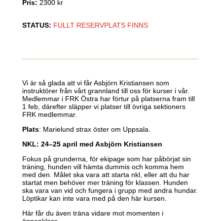
Pris
:
2300 kr
STATUS
:
FULLT RESERVPLATS FINNS
Vi är så glada att vi får Asbjörn Kristiansen som
instruktörer från vårt grannland till oss för kurser i vår.
Medlemmar i FRK Östra har förtur på platserna fram till
1 feb, därefter släpper vi platser till övriga sektioners
FRK medlemmar.
Plats
: Marielund strax öster om Uppsala.
NKL: 24–25 april med Asbjörn Kristiansen
Fokus på grunderna, för ekipage som har påbörjat sin
träning, hunden vill hämta dummis och komma hem
med den. Målet ska vara att starta nkl, eller att du har
startat men behöver mer träning för klassen. Hunden
ska vara van vid och fungera i grupp med andra hundar.
Löptikar kan inte vara med på den här kursen.
Här får du även träna vidare mot momenten i