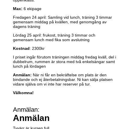
öppenklass.
Max:
6 ekipage
Fredagen 24 april: Samling vid lunch, träning 3 timmar
gemensam middag på kvällen, med genomgång av
dagens träning
Lördag 25 april: frukost, träning 3 timmar och
gemensam lunch med fika som avslutning
Kostnad
: 2300kr
I priset ingår förutom träningen middag fredag kväll, del i
dubbelrum, rummen är stora med två enkelsängar samt
lunch på lördagen
Anmälan:
När ni får en bekräftelse om plats är den
bindande och ej återbetalningsbar. Ni kan sälja platsen
vidare själva om vi inte har reserver på tur.
Välkomna!
Anmälan
:
Anmälan
Tyvärr är kursen full.