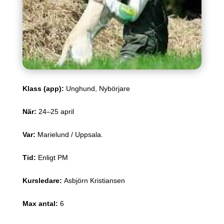
Klass (app)
:
Unghund, Nybörjare
När
:
24–25 april
Var
:
Marielund / Uppsala.
Tid
:
Enligt PM
Kursledare
:
Asbjörn Kristiansen
Max antal
:
6