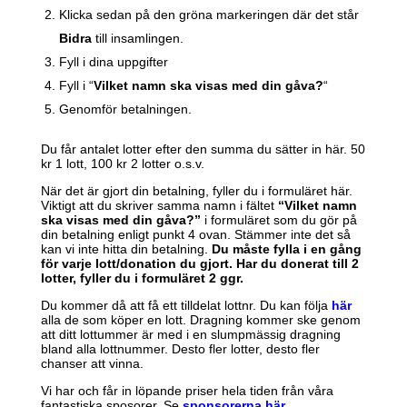
Klicka sedan på den gröna markeringen där det står
Bidra
till insamlingen.
Fyll i dina uppgifter
Fyll i “
Vilket namn ska visas med din gåva?
“
Genomför betalningen.
Du får antalet lotter efter den summa du sätter in här. 50
kr 1 lott, 100 kr 2 lotter o.s.v.
När det är gjort din betalning, fyller du i formuläret här.
Viktigt att du skriver samma namn i fältet
“Vilket namn
ska visas med din gåva?”
i formuläret som du gör på
din betalning enligt punkt 4 ovan. Stämmer inte det så
kan vi inte hitta din betalning.
Du måste fylla i en gång
för varje lott/donation du gjort. Har du donerat till 2
lotter, fyller du i formuläret 2 ggr.
Du kommer då att få ett tilldelat lottnr. Du kan följa
här
alla de som köper en lott. Dragning kommer ske genom
att ditt lottummer är med i en slumpmässig dragning
bland alla lottnummer. Desto fler lotter, desto fler
chanser att vinna.
Vi har och får in löpande priser hela tiden från våra
fantastiska sposorer. Se
sponsorerna här.