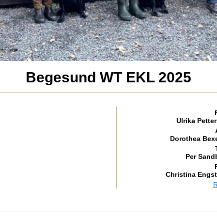
Begesund WT EKL 2025
Ulrika Pette
Dorothea Bexe
Per Sandb
Christina Engs
R