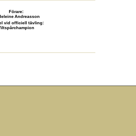
Förare
:
eleine Andreasson
el vid officiell tävling
:
Viltspårchampion