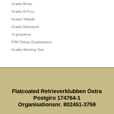
Grattis Bruks
Grattis B-Prov
Grattis Viltspår
Grattis Nosework
Vi gratulerar
FRK Östras Dualmästare
Grattis Working Test
Flatcoated Retrieverklubben Östra
Postgiro 174764-1
Organisationsnr. 802451-3759